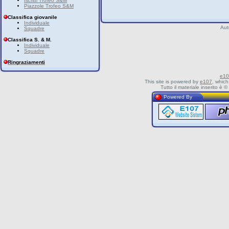
Iscritti Trofeo S&M
Piazzole Trofeo S&M
Classifica giovanile
Individuale
Aut
Squadre
Classifica S. & M.
Individuale
Squadre
Ringraziamenti
e10
This site is powered by
e107
, which
Tutto il materiale inserito è
Powered By