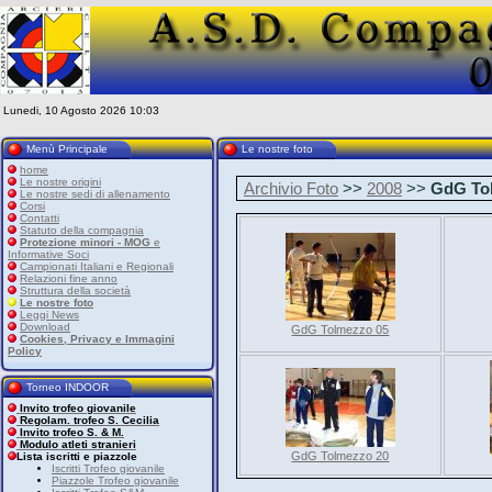
Lunedi, 10 Agosto 2026 10:03
Menù Principale
Le nostre foto
home
Le nostre origini
Archivio Foto
>>
2008
>>
GdG To
Le nostre sedi di allenamento
Corsi
Contatti
Statuto della compagnia
Protezione minori - MOG
e
Informative Soci
Campionati Italiani e Regionali
Relazioni fine anno
Struttura della società
Le nostre foto
Leggi News
Download
GdG Tolmezzo 05
Cookies, Privacy e Immagini
Policy
Torneo INDOOR
Invito trofeo giovanile
Regolam. trofeo S. Cecilia
Invito trofeo S. & M.
Modulo atleti stranieri
GdG Tolmezzo 20
Lista iscritti e piazzole
Iscritti Trofeo giovanile
Piazzole Trofeo giovanile