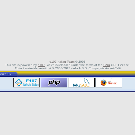
e107 Italian Team
© 2008
This site is powered by
e107
, which is released under the terms of the
GNU
GPL License.
Tutto il materiale inserito è © 2008-2023 della A.S.D. Compagnia Arcieri Celti
ered By