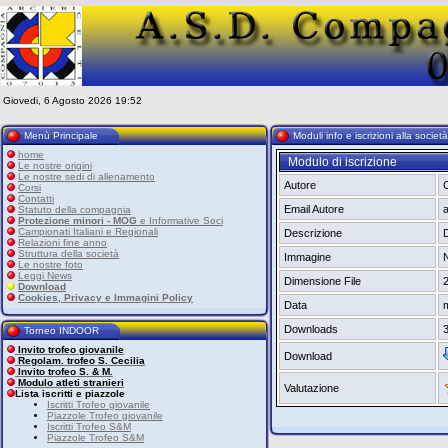
Giovedi, 6 Agosto 2026 19:52
Menù Principale
Moduli info e iscrizioni alla societ
home
Modulo di iscrizione
Le nostre origini
Le nostre sedi di allenamento
Autore
C
Corsi
Contatti
Email Autore
a
Statuto della compagnia
Protezione minori - MOG
e Informative Soci
Campionati Italiani e Regionali
Descrizione
Relazioni fine anno
Struttura della società
Immagine
Le nostre foto
Leggi News
Dimensione File
Download
Cookies, Privacy e Immagini Policy
Data
m
Downloads
Torneo INDOOR
Invito trofeo giovanile
Download
Regolam. trofeo S. Cecilia
Invito trofeo S. & M.
Modulo atleti stranieri
Valutazione
Lista iscritti e piazzole
Iscritti Trofeo giovanile
Piazzole Trofeo giovanile
Iscritti Trofeo S&M
Piazzole Trofeo S&M