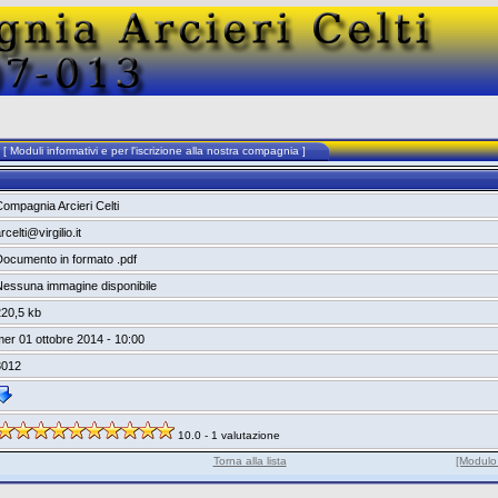
à [ Moduli informativi e per l'iscrizione alla nostra compagnia ]
ompagnia Arcieri Celti
rcelti@virgilio.it
Documento in formato .pdf
Nessuna immagine disponibile
220,5 kb
er 01 ottobre 2014 - 10:00
3012
10.0 - 1 valutazione
Torna alla lista
[Modulo 