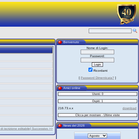
Benvenuto
Nome di Login:
Password:
Ricordami
[
Password Dimenticata?
]
Amici online
Utenti: 0
Ospiti: 1
216.73.x.x
download
Clicca per mostrare - Ultime visite
News del 2026
di iscrizione editabile] Successivo >>