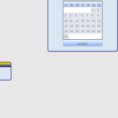
Lu
Ma
Me
Gi
Ve
Sa
Do
1
2
3
4
5
6
7
8
9
10
11
12
13
14
15
16
17
18
19
20
21
22
23
24
25
26
27
28
29
30
31
Archivio